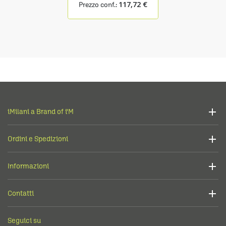
117,72 €
Prezzo conf.:
iMilani a Brand of i'M
Ordini e Spedizioni
Informazioni
Contatti
Seguici su