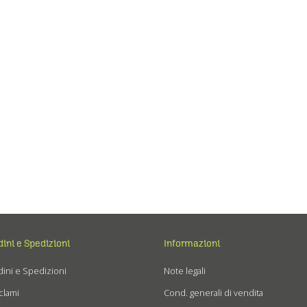
dini e Spedizioni
Informazioni
ini e Spedizioni
Note legali
clami
Cond. generali di vendita