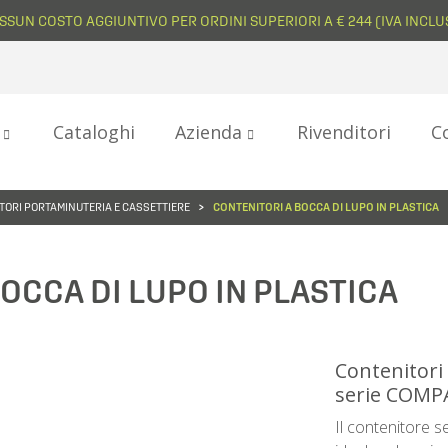
SSUN COSTO AGGIUNTIVO PER ORDINI SUPERIORI A € 244 (IVA INCLU
i
Cataloghi
Azienda
Rivenditori
C
TORI PORTAMINUTERIA E CASSETTIERE
CONTENITORI A BOCCA DI LUPO IN PLASTICA
OCCA DI LUPO IN PLASTICA
Contenitori
serie COMP
Il contenitore s