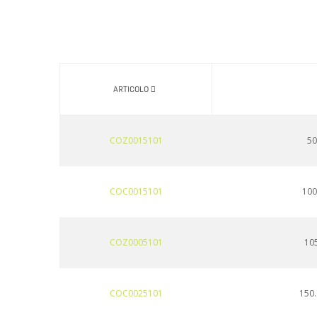
ARTICOLO
COZ0015101
50
COC0015101
100
COZ0005101
105
COC0025101
150.