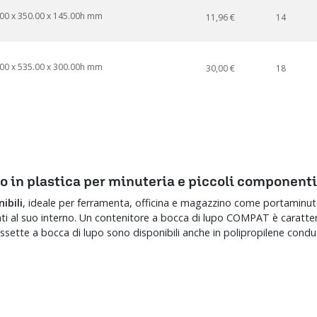
00 x 350.00 x 145.00h mm
11,96 €
14
00 x 535.00 x 300.00h mm
30,00 €
18
po in plastica per minuteria e piccoli componenti
ibili
, ideale per ferramenta, officina e magazzino come portaminuter
ti al suo interno. Un contenitore a bocca di lupo COMPAT è caratteri
assette a bocca di lupo sono disponibili anche in polipropilene condutti