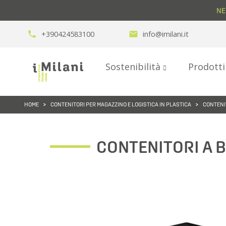
NE
phone
+390424583100
email
info@imilani.it
Sostenibilità
Prodott
HOME
CONTENITORI PER MAGAZZINO E LOGISTICA IN PLASTICA
CONTENI
CONTENITORI A B