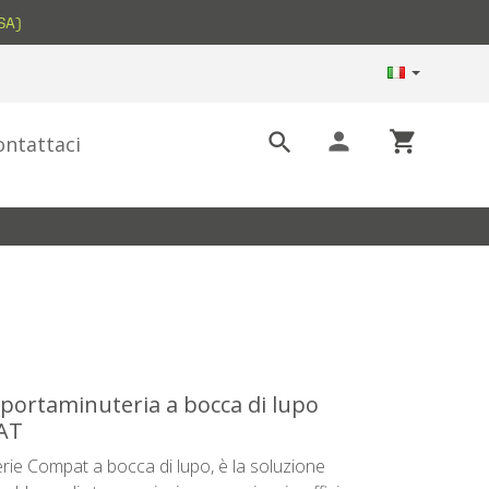
SA)
person
shopping_cart

ontattaci
 portaminuteria a bocca di lupo
AT
erie Compat a bocca di lupo, è la soluzione