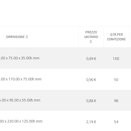
PREZZO
Q.TÀ PER
DIMENSIONE
UNITARIO
CONFEZIONE
.00 x 75.00 x 35.00h mm
0,69 €
100
.00 x 170.00 x 75.00h mm
0,90 €
50
.00 x 95.00 x 55.00h mm
0,88 €
98
00 x 230.00 x 125.00h mm
2,18 €
54