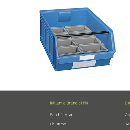
iMilani a Brand of i'M
Or
Perché iMilani
Ord
Chi siamo
Re