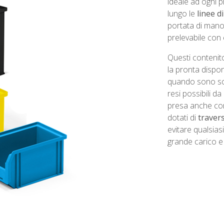
ideale ad ogni p
lungo le
linee 
portata di mano
prelevabile con 
Questi contenit
la pronta dispo
quando sono sov
resi possibili 
presa anche con
dotati di
traver
evitare qualsias
grande carico e d