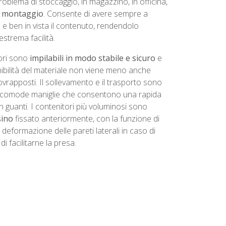
roblema di stoccaggio, in magazzino, in officina,
di montaggio
. Consente di avere sempre a
 e ben in vista il contenuto, rendendolo
estrema facilità.
ori sono
impilabili in modo stabile e sicuro
e
nibilità del materiale non viene meno anche
rapposti. Il sollevamento e il trasporto sono
da comode maniglie che consentono una rapida
 guanti. I contenitori più voluminosi sono
sino
fissato anteriormente, con la funzione di
i deformazione delle pareti laterali in caso di
i facilitarne la presa.