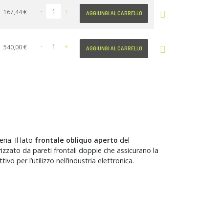
-
+
Prezzo
167,44 €
AGGIUNGI AL CARRELLO
-
+
Prezzo
540,00 €
AGGIUNGI AL CARRELLO
ia. Il lato
frontale obliquo aperto
del
zzato da pareti frontali doppie che assicurano la
vo per l’utilizzo nell’industria elettronica.