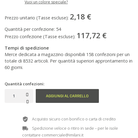
Vuoi un colore speciale?
2,18 €
Prezzo unitario (Tasse escluse):
Quantità per confezione:
54
117,72 €
Prezzo confezione (Tasse escluse):
Tempi di spedizione
Merce dedicata a magazzino disponibili 158 confezioni per un
totale di 8532 articoli. Per quantità superiori approntamento in
60 giorni.
Quantità confezioni:
AGGIUNGI AL CARRELLO
Acquisto sicuro con bonifico o carta di credito
Spedizione veloce o ritiro in sede – per le isole
contattare commerciale@imilani.it