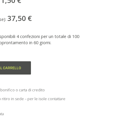
1,50 €
37,50 €
se):
onibili 4 confezioni per un totale di 100
 approntamento in 60 giorni.
AL CARRELLO
bonifico o carta di credito
itiro in sede – per le isole contattare
ata