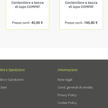
Contenitore a bocca
Contenitore a bocca
di lupo COMPAT
di lupo COMPAT
45,00 €
100,80 €
Prezzo conf.:
Prezzo conf.:
dini e Spedizioni
Informazioni
ini e Spedizioni
Note legali
clami
Cond. generali di vendita
Privacy Policy
Cookie Policy