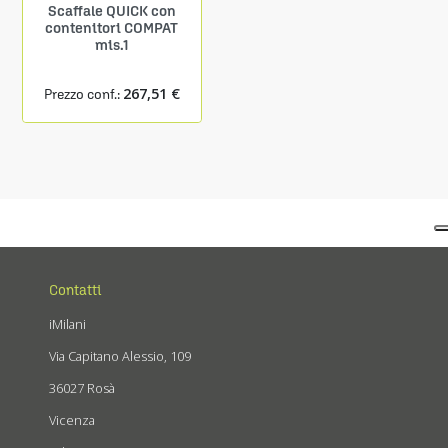
Scaffale QUICK con
Mensola prof. 150 mm
contenitori COMPAT
con 9 contenitori
mis.1
COMPAT mis.1
267,51 €
24,27 €
Prezzo conf.:
Prezzo conf.:
Contatti
iMilani
Via Capitano Alessio, 109
36027 Rosà
Vicenza