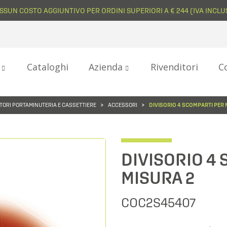
SSUN COSTO AGGIUNTIVO PER ORDINI SUPERIORI A € 244 (IVA INCLU
i
Cataloghi
Azienda
Rivenditori
C
TORI PORTAMINUTERIA E CASSETTIERE
ACCESSORI
DIVISORIO 4 SCOMPARTI PER 
DIVISORIO 4
MISURA 2
COC2S45407