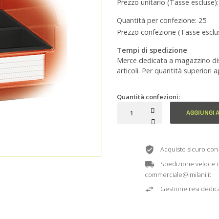
Prezzo unitario (Tasse escluse):
Quantità per confezione:
25
Prezzo confezione (Tasse esclu
Tempi di spedizione
Merce dedicata a magazzino disp
articoli. Per quantità superiori
Quantità confezioni:
AGGIUNGI 
Acquisto sicuro con 
Spedizione veloce o r
commerciale@imilani.it
Gestione resi dedic