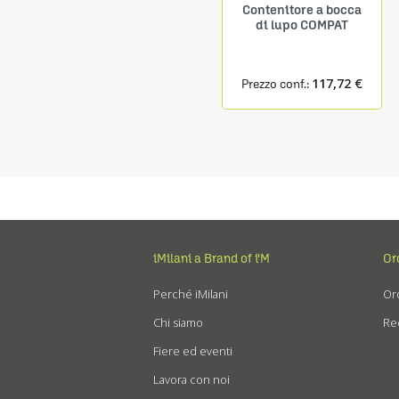
Mensola prof. 150 mm
Contenitore a bocca
con 9 contenitori
di lupo COMPAT
COMPAT mis.1
24,27 €
117,72 €
Prezzo conf.:
Prezzo conf.:
iMilani a Brand of i'M
Or
Perché iMilani
Ord
Chi siamo
Re
Fiere ed eventi
Lavora con noi