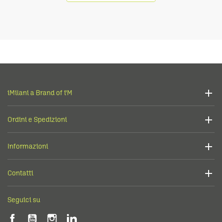
iMilani a Brand of i'M
Ordini e Spedizioni
Informazioni
Contatti
Seguici su