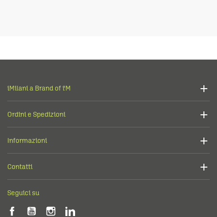
iMilani a Brand of i'M
Ordini e Spedizioni
Informazioni
Contatti
Seguici su