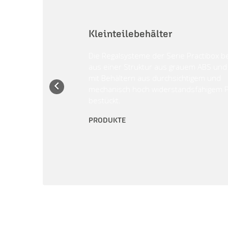
Kleinteilebehälter
Die Regalsysteme der Serie Practibox 
aus einer Struktur aus grauem ABS un
mit Behältern aus durchsichtigem und

mechanisch hoch widerstandsfähigem Po
bestückt.
PRODUKTE