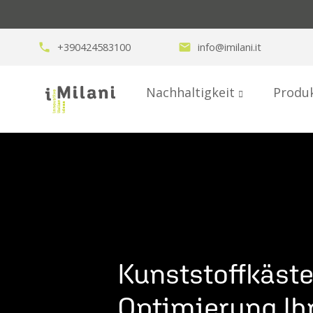
phone
+390424583100
email
info@imilani.it
Nachhaltigkeit
Produ
Kunststoffkäste
Optimierung Ih