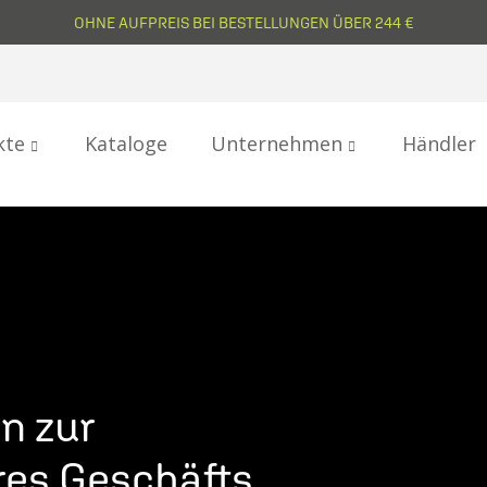
OHNE AUFPREIS BEI BESTELLUNGEN ÜBER 244 €
kte
Kataloge
Unternehmen
Händler
n zur
res Geschäfts