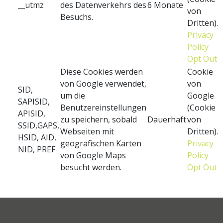
__utmz
des Datenverkehrs des
6 Monate
von
Besuchs.
Dritten).
Privacy
Policy
Opt Out
Diese Cookies werden
Cookie
von Google verwendet,
von
SID,
um die
Google
SAPISID,
Benutzereinstellungen
(Cookie
APISID,
zu speichern, sobald
Dauerhaft
von
SSID,GAPS,
Webseiten mit
Dritten).
HSID, AID,
geografischen Karten
Privacy
NID, PREF
von Google Maps
Policy
besucht werden.
Opt Out